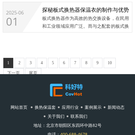
用。​...
探秘板式换热器保温衣的制作与优势​
2025-06
01
板式换热器作为高效的热交换设备，在民用
和工业领域应用广泛。而与之配套的板式换
热器保温衣，其制作工艺和优势值得深入探
究。​...
1
2
3
4
5
6
7
8
9
10
下一页
尾页
网站首页
换热保温套
应用行业
案例展示
新闻动态
关于我们
联系我们
地址：北京市朝阳区东四环中路82号
电话：
400-688-4678