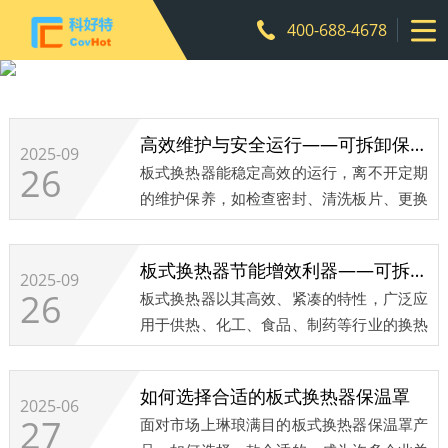
400-688-4678
行业知识
高效维护与安全运行——可拆卸保温套赋能板式换热器节能
2025-09
26
板式换热器能稳定高效的运行，离不开定期
的维护保养，如检查密封、清洗板片、更换
垫片等。然而，传统的固定保温方式往往成
为维护工作的“拦路虎”。此时，可拆卸保温
板式换热器节能增效利器——可拆卸保温套的应用
套的应用，不仅解决了保温问题，更在设备
2025-09
26
板式换热器以其高效、紧凑的特性，广泛应
维护便捷性和运行安全性方面带来了巨大的
用于供热、化工、食品、制药等行业的换热
提升。...
过程中。然而，其金属板片薄、表面积大的
特点，也意味着在高温工况下运行时，设备
如何选择合适的板式换热器保温罩
表面会向环境散失大量热量，造成显著的能
2025-06
27
面对市场上琳琅满目的板式换热器保温罩产
源浪费和设备运行成本的上升。为了有效解