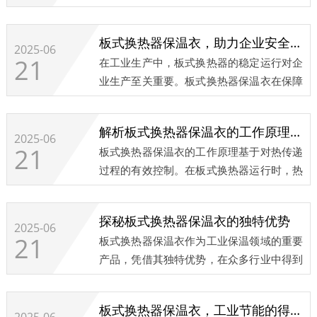
业提升生产效益的理想选择。​...
板式换热器保温衣，助力企业安全生产与高效运营
2025-06
21
在工业生产中，板式换热器的稳定运行对企
业生产至关重要。板式换热器保温衣在保障
设备安全运行和提升生产效率方面发挥着重
要作用。​...
解析板式换热器保温衣的工作原理与节能效果
2025-06
21
板式换热器保温衣的工作原理基于对热传递
过程的有效控制。在板式换热器运行时，热
量会通过传导、对流和辐射等方式向周围环
境散失。保温衣的设计旨在削弱这些热传递
探秘板式换热器保温衣的独特优势
途径。​...
2025-06
21
板式换热器保温衣作为工业保温领域的重要
产品，凭借其独特优势，在众多行业中得到
了广泛应用。​...
板式换热器保温衣，工业节能的得力助手