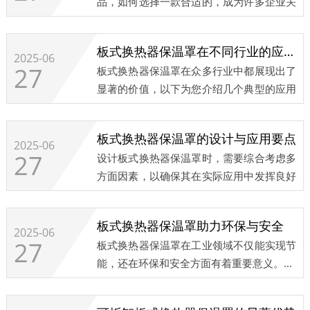
品，如何选择一款合适的，成为许多企业关
决这一问题，板式换热器的保温保温工作至
注的焦点。以下几个关键因素，在选择时不
关重要，而可拆卸保温套正凭借其独特优势
容忽视。...
成为越来越多企业的重要方案。...
板式换热器保温罩在不同行业的应用案例
2025-06
27
板式换热器保温罩在众多行业中都展现出了
显著的价值，以下为您介绍几个典型的应用
案例。...
板式换热器保温罩的设计与应用要点
2025-06
27
设计板式换热器保温罩时，需要综合考虑多
方面因素，以确保其在实际应用中发挥良好
的保温性能。...
板式换热器保温罩助力环保与安全
2025-06
27
板式换热器保温罩在工业领域不仅能实现节
能，还在环保和安全方面有着重要意义。​...