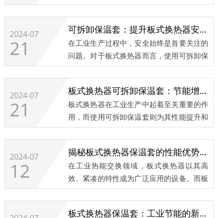
热器上使用可拆卸保温套，是一项绿色环保
的选择，具有多方面的环境优势。...
可拆卸保温套：提升板式换热器安全性的保障
2024-07
21
在工业生产过程中，安全始终是首要关注的
问题。对于板式换热器而言，使用可拆卸保
温套不仅可以提高其热效率，还能在很大程
度上提升设备的运行安全性。
板式换热器可拆卸保温套：节能增效的利器
2024-07
21
板式换热器在工业生产中起着至关重要的作
...
用，而使用可拆卸保温套则为其性能提升和
节能增效带来了显著的优势。...
揭秘板式换热器保温套的性能优势与市场前景
2024-07
12
在工业热能交换领域，板式换热器以其高
效、紧凑的特性成为广泛应用的设备。而板
式换热器保温套作为其配套的节能装置，正
逐渐受到市场的关注和青睐。本文将深入揭
板式换热器保温套：工业节能的新选择
秘板式换热器保温套的性能优势及其广阔的