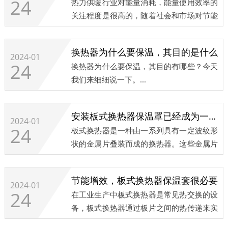
24
热力供暖行业对能量消耗，能量使用效率的
罩呢——高效节能的保温。今天我们就来介
关注程度是很高的，随着社会和市场对节能
绍一下，如何给换热器选择高效节能的保
环保的呼吁越来越迫切。可拆卸保温套越来
温。...
越多的使用在热力供暖行业中的一些换热
换热器为什么要保温，其目的是什么
器、阀门等设备当中。今天，科好特带您了
2024-01
24
换热器为什么要保温，其目的有哪些？今天
解一下使用它的好处。...
我们来细细说一下。...
安装板式换热器保温罩已经成为一种必要的节能措施
2024-01
24
板式换热器是一种由一系列具有一定波纹形
状的金属片叠装而成的换热器。这些金属片
被固定在支架上，并且密封垫片置于其间的
凹槽中，形成冷热流体的隔离。板式换热器
节能增效，板式换热器保温套很必要
的设计使得冷热流体在金属板的不同区域流
2024-01
24
在工业生产中板式换热器是常见热交换的设
动，通过金属板的热量交换达到温度传递的
备，板式换热器通过板片之间的热传递来实
目的。相比于其他类型的换热器，板式换热
现热量的转移。但是在实际的生产过程中会
器具有更高的换热效率和更小的体积，因此