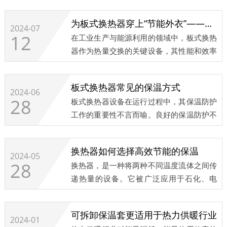
的节能设备，也在不断地进行技术创新和发
展。...
为板式换热器穿上“节能外衣”——板式换热器保温套的卓越效能
2024-07
12
在工业生产与能源利用的领域中，板式换热
器作为热量交换的关键设备，其性能和效率
对于整个系统的运行至关重要。然而，热量
的散失问题一直是影响板式换热器效能的一
板式换热器常见的保温方式
个重要因素。为了解决这一问题，板式换热
2024-06
28
板式换热器设备在运行过程中，其保温防护
器保温套应运而生，为板式换热器穿上了一
工作的重要性不言而喻。良好的保温防护不
层“节能外衣”。...
仅可以确保设备在适宜的温度下运行，还能
有效降低热量损失，提高能源利用效率，从
换热器如何选择高效节能的保温
而为企业带来显著的经济效益。此外，适当
2024-05
28
换热器，是一种将两种不同温度流体之间传
的保温措施还能减少设备的维修频率，延长
递热量的设备。它被广泛应用于石化、电
使用寿命，并有助于降低设备运行过程中对
力、制药、纺织、食品等行业中，被认为是
操作人员造成的安全风险。
化工工业中的“心脏”，是提高能效的重要设
...
可拆卸保温套更适用于热力供暖行业
备。那么该如何给“心脏”选择适合它的防护
2024-01