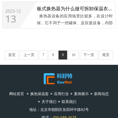
有大量的热量流失，这些流失的热量就是工
在许多领域中得到了广泛应用。给板式换热
板式换热器为什么做可拆卸保温衣更合适？
厂的损失，保温套就是解决这个问题的好选
2023-12
器上保温衣的主要原因是为了减少热能的损
13
换热器设备的应用场景比较多，在设计时
择。
失，提高能源利用效率。...
候，它不同于一些罐体、反应釜设备，内部
...
是不添加保温层的，如果设备本身增加了保
温装置，则需要在工艺中增加这一步，这样
会使设计更加困难，压力、温度、材料都要
重新选择。...
首页
上一页
7
8
9
10
下一页
尾页
网站首页
换热保温套
应用行业
案例展示
新闻动态
关于我们
联系我们
地址：北京市朝阳区东四环中路82号
电话：
400-688-4678