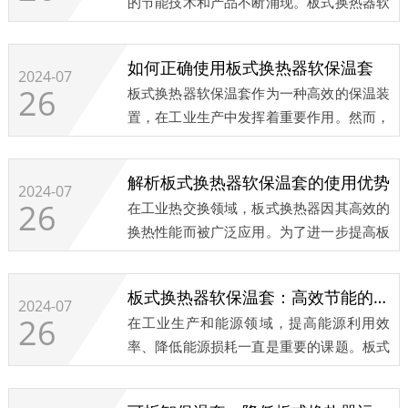
的节能技术和产品不断涌现。板式换热器软
保温套作为一种新型的节能保温装置，正逐
渐成为环保节能的新选择。
如何正确使用板式换热器软保温套
2024-07
26
板式换热器软保温套作为一种高效的保温装
...
置，在工业生产中发挥着重要作用。然而，
要想充分发挥其性能，正确的使用方法至关
重要。...
解析板式换热器软保温套的使用优势
2024-07
26
在工业热交换领域，板式换热器因其高效的
换热性能而被广泛应用。为了进一步提高板
式换热器的性能和能源利用效率，软保温套
逐渐成为了不可或缺的一部分。...
板式换热器软保温套：高效节能的秘密武器
2024-07
26
在工业生产和能源领域，提高能源利用效
率、降低能源损耗一直是重要的课题。板式
换热器软保温套的出现，为解决这一问题提
供了有力的支持。...