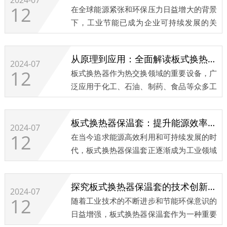
2024-07
12
在全球能源紧张和环保压力日益增大的背景
市场前景。...
下，工业节能已成为企业可持续发展的关
键。板式换热器作为工业生产中广泛应用的
热交换设备，其节能潜力巨大。板式换热器
从原理到应用：全面解读板式换热器保温套
保温套作为一种新型的节能产品，正逐渐成
2024-07
12
板式换热器作为热交换领域的重要设备，广
为工业节能的新选择。...
泛应用于化工、石油、制药、食品等众多工
业领域。然而，在换热器的运行过程中，热
量散失问题一直是影响其效率和能源消耗的
板式换热器保温套：提升能源效率的关键利器
关键因素。为了解决这一问题，板式换热器
2024-07
12
在当今追求能源高效利用和可持续发展的时
保温套应运而生。
代，板式换热器保温套正逐渐成为工业领域
...
中提升能源效率的关键利器。...
探究板式换热器保温套的技术创新与发展趋势
2024-07
12
随着工业技术的不断进步和节能环保意识的
日益增强，板式换热器保温套作为一种重要