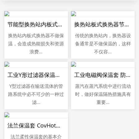
节能型换热站内板式换热器保温套保温衣，降低供热成本
换热站板式换热器节能保温套 热力公司适用 耐高温防火防冻
换热站内板式换热器不做保
传统的换热站内，换热器设
温，会造成热能损失和资源
备通常是不做保温的，这样
浪费...
不仅容...
工业Y形过滤器保温套 维持设备运行所需温度 耐酸碱
工业电磁阀保温套 防火隔热罩 耐高温550℃ 节能蒸汽管路能耗
Y型过滤器在输送流体的管
蒸汽在蒸汽系统中进行流动
路系统中必不可少的一种过
时，做好保温隔热措施具有
滤...
重要...
法兰保温套 CovHot可拆卸蒸汽管道保温衣
法兰柔性保温套的基本介